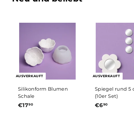
AUSVERKAUFT
AUSVERKAUFT
Silikonform Blumen
Spiegel rund 5
Schale
(10er Set)
€17
€
€6
€
90
90
1
6
7
,
,
9