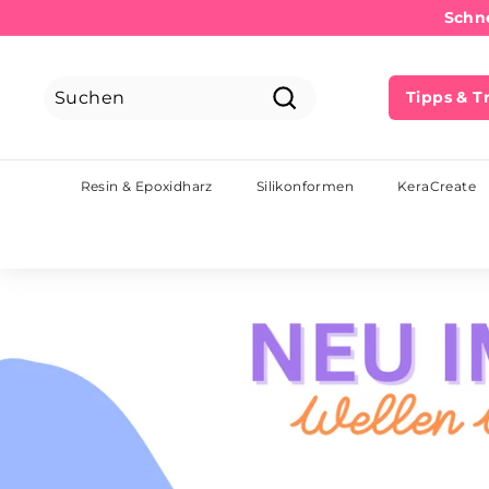
Direkt
Schne
zum
Inhalt
Tipps & T
Suchen
Resin & Epoxidharz
Silikonformen
KeraCreate