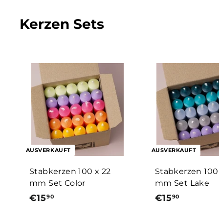
9
0
0
Kerzen Sets
AUSVERKAUFT
AUSVERKAUFT
Stabkerzen 100 x 22
Stabkerzen 100
mm Set Color
mm Set Lake
€15
€
€15
€
90
90
1
1