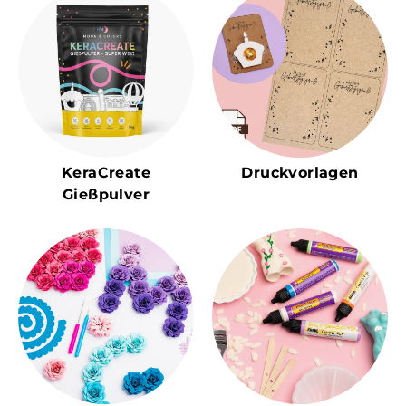
KeraCreate
Druckvorlagen
Gießpulver