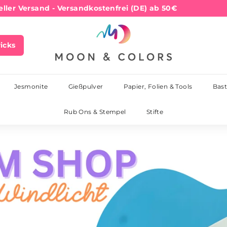
ller Versand - Versandkostenfrei (DE) ab 50€
Pause
M
Diashow
o
ricks
o
n
&
Jesmonite
Gießpulver
Papier, Folien & Tools
Bast
C
Rub Ons & Stempel
Stifte
o
l
o
r
s