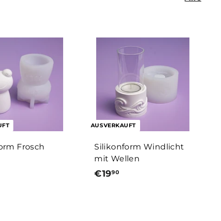
UFT
AUSVERKAUFT
form Frosch
Silikonform Windlicht
mit Wellen
€19
€
90
1
9
,