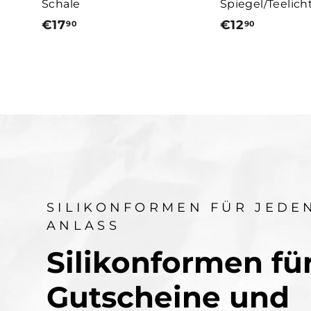
Schale
Spiegel/Teelich
€17
€
€12
€
90
90
1
1
7
2
,
,
9
9
0
0
SILIKONFORMEN FÜR JEDE
ANLASS
Silikonformen fü
Gutscheine und