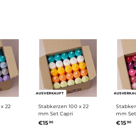
l
9
0
e
0
g
e
n
AUSVERKAUFT
AUSVERKA
 x 22
Stabkerzen 100 x 22
Stabker
mm Set Capri
mm Set
€15
€
€15
€
90
90
1
1