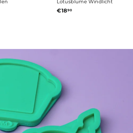
len
Lotusblume Windlicht
€18
€
90
1
8
,
9
0